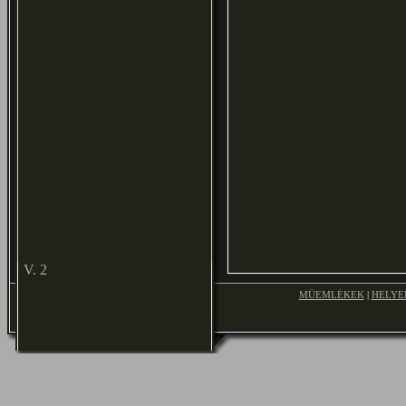
V. 2
MŰEMLÉKEK
|
HELYE
© Cultur.hu