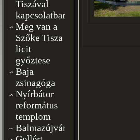
Tiszával
kapcsolatban
Meg van a
Szőke Tisza
licit
győztese
Baja
zsinagóga
Nyírbátor
református
templom
Balmazújváros
Gellért