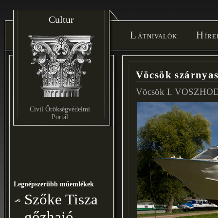
Cultur
Látnivalók
Hír
Vöcsök szárnya
Vöcsök I. VOSZHOD-2 
Civil Őrökségvédelmi
Portál
Legnépszerűbb műemlékek
Szőke Tisza
gőzhajó