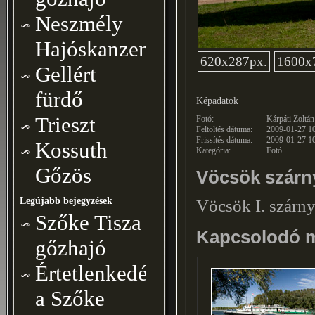
Neszmély
Hajóskanzen
620x287px.
1600x
Gellért
fürdő
Képadatok
Trieszt
Fotó:
Kárpáti Zoltán
Feltöltés dátuma:
2009-01-27 1
Frissítés dátuma:
2009-01-27 1
Kossuth
Kategória:
Fotó
Gőzös
Vöcsök szárn
Legújabb bejegyzések
Vöcsök I. szárny
Szőke Tisza
Kapcsolodó 
gőzhajó
Értetlenkedéseim
a Szőke