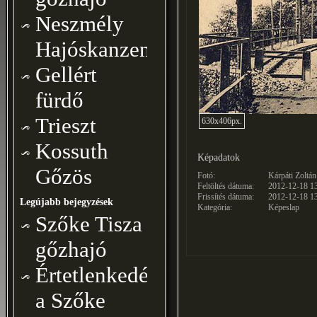
Neszmély
Hajóskanzen
Gellért
fürdő
Trieszt
630x406px.
Kossuth
Képadatok
Gőzös
Fotó:
Kárpáti Zoltán
Feltöltés dátuma:
2012-12-18 1
Frissítés dátuma:
2012-12-18 1
Legújabb bejegyzések
Kategória:
Képeslap
Szőke Tisza
gőzhajó
Értetlenkedéseim
a Szőke