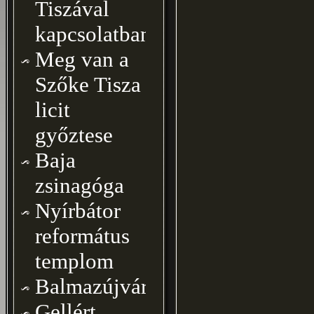
Tiszával
kapcsolatban
Meg van a
Szőke Tisza
licit
győztese
Baja
zsinagóga
Nyírbátor
református
templom
Balmazújváros
Gellért