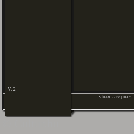
V. 2
MŰEMLÉKEK
|
HELYE
© Cultur.hu