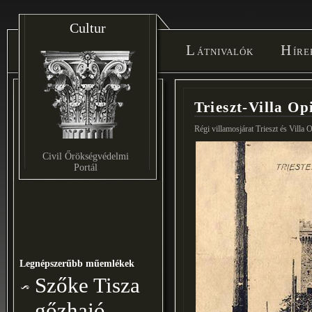
Cultur
Látnivalók
Hír
Trieszt-Villa Op
Régi villamosjárat Trieszt és Villa O
Civil Őrökségvédelmi
Portál
Legnépszerűbb műemlékek
Szőke Tisza
gőzhajó