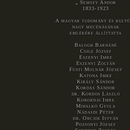
Semsey Andor
1833-1923
A magyar tudomány és kult
nagy mecénásának
emlékére állíttatta
Balogh Barnáné
Csige József
Eszenyi Imre
Eszenyi Zoltán
Füsti Molnár József
Katona Imre
Király Sándor
Kordás Sándor
dr. Kordos László
Koroknai Imre
Mihalkó Gyula
Nádasdi Péter
dr. Orcsik István
Pozsonyi József