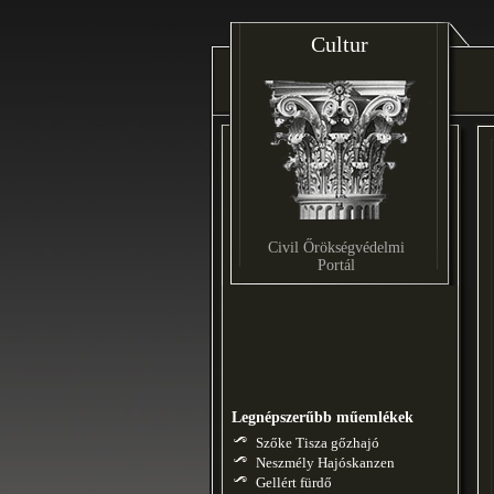
Cultur
Civil Őrökségvédelmi
Portál
Legnépszerűbb műemlékek
Szőke Tisza gőzhajó
Neszmély Hajóskanzen
Gellért fürdő