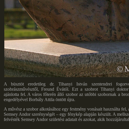
A büsztöt eredetileg dr. Tihanyi István szentendrei fogor
szobrászművésztől, Freund Évától. Ezt a szobrot Tihanyi dok
ajánlotta fel. A város főterén álló szobor az utóbbi szobornak a br
engedélyével Borbály Attila öntött újra.
A művész a szobor alkotásához egy festmény vonásait használta fel, 
Semsey Andor szerénységét – egy fénykép alapján készült. A mellsz
felvésték Semsey Andor születési adatait és azokat, akik hozzájárultak