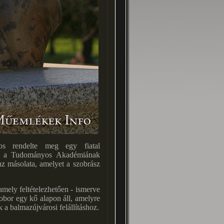
vos rendelte meg egy fiatal
tor a Tudományos Akadémiának
onz másolata, amelyet a szobrász
amely feltételezhetően - ismerve
obor egy kő alapon áll, amelyre
 a balmazújvárosi felállításhoz.