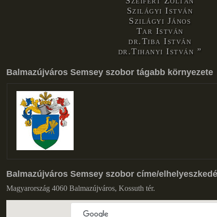
Szeifert Zoltán
Szilágyi István
Szilágyi János
Tar István
dr.Tiba István
dr.Tihanyi István
Balmazújváros Semsey szobor tágabb környezete
Balmazújváros Semsey szobor címe/elhelyeszked
Magyarország 4060 Balmazújváros, Kossuth tér.