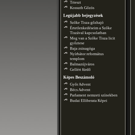
Trieszt
Kossuth Gőzös
Legújabb bejegyzések
Szőke Tisza gőzhajó
Értetlenkedéseim a Szőke
Tiszával kapcsolatban
Meg van a Szőke Tisza licit
győztese
Baja zsinagóga
Nyírbátor református
templom
Balmazújváros
Gellért fürdő
Képes Beszámoló
Győr Advent
Bécs Advent
Parlament nemzeti színekben
Budai Elliberata Képei