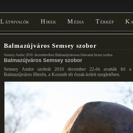
Látnivalók
Hírek
Média
Térkép
Balmazújváros Semsey szobor
Semsey Andor 2010. decemberében Balmazújvároson felavatott bronz szobra.
Balmazújváros Semsey szobor
Semsey Andor szobrát 2010 december 22-én avatták fel a 
Balmazújváros főterén, a Kossuth tér észak-keleti szegletében.